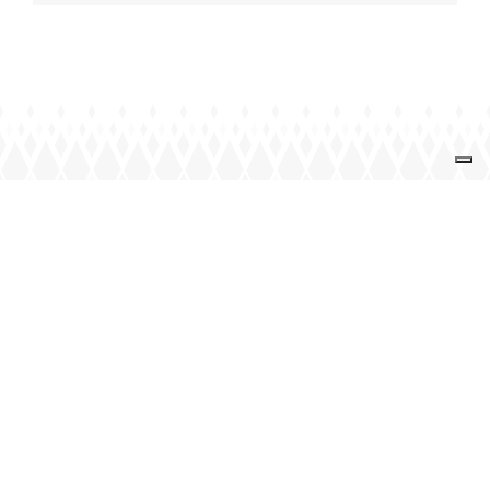
JOUEZ AVEC NOUS
Mardi : 20 h – minuit
Jeudi : 20 h – minuit
Vendredi : 20 h – minuit
e
e
2
et 4
samedis : 17 h 30 – 23 h