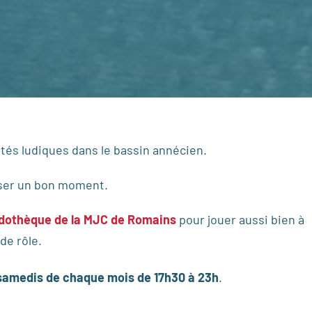
ités ludiques dans le bassin annécien.
asser un bon moment.
dothèque de la MJC de Romains
pour jouer aussi bien à
de rôle.
samedis de chaque mois de 17h30 à 23h
.