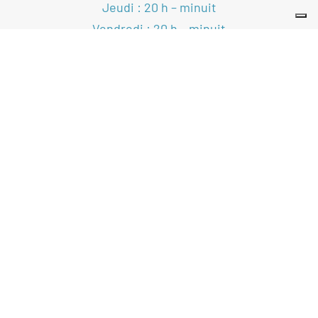
Jeudi : 20 h – minuit
Vendredi : 20 h – minuit
e
e
2
et 4
samedis : 17 h 30 – 23 h
VOIR LE CALENDRIER
SUIVEZ-NOUS
Nos Partenaires
Statuts