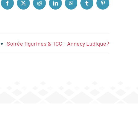
Facebook
X
Reddit
LinkedIn
WhatsApp
Tumblr
Pinterest
Soirée figurines & TCG – Annecy Ludique