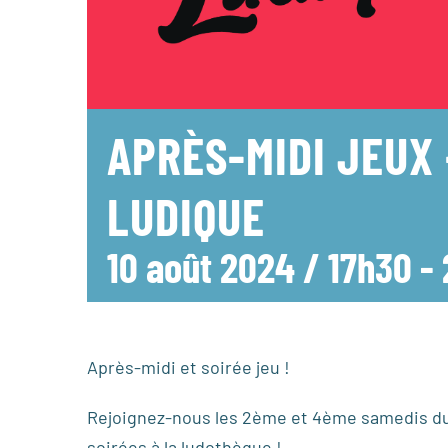
APRÈS-MIDI JEUX
LUDIQUE
10 août 2024 / 17h30
-
Après-midi et soirée jeu !
Rejoignez-nous les 2ème et 4ème samedis du
soirées à la ludothèque !