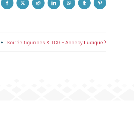
Facebook
X
Reddit
LinkedIn
WhatsApp
Tumblr
Pinterest
Soirée figurines & TCG – Annecy Ludique