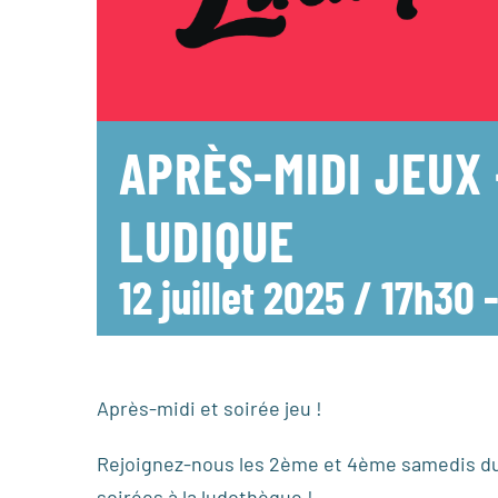
APRÈS-MIDI JEUX
LUDIQUE
12 juillet 2025 / 17h30
Après-midi et soirée jeu !
Rejoignez-nous les 2ème et 4ème samedis du
soirées à la ludothèque !