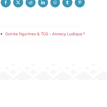
Facebook
X
Reddit
LinkedIn
WhatsApp
Tumblr
Pinterest
Soirée figurines & TCG – Annecy Ludique