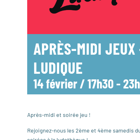
APRÈS-MIDI JEUX
LUDIQUE
14 février / 17h30
-
23
Après-midi et soirée jeu !
Rejoignez-nous les 2ème et 4ème samedis du
soirées à la ludothèque !