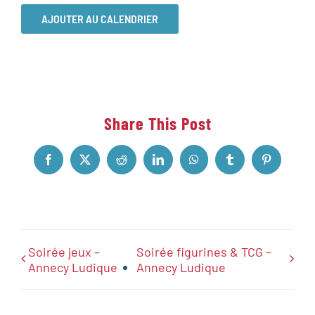
AJOUTER AU CALENDRIER
Share This Post
Facebook
X
Reddit
LinkedIn
WhatsApp
Tumblr
Pinterest
Soirée jeux –
Soirée figurines & TCG –
Annecy Ludique
Annecy Ludique