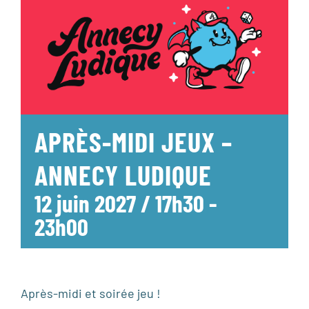
APRÈS-MIDI JEUX –
ANNECY LUDIQUE
12 juin 2027 / 17h30
-
23h00
Après-midi et soirée jeu !