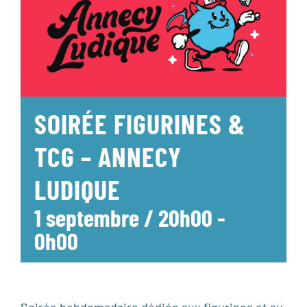
SOIRÉE FIGURINES &
TCG – ANNECY
LUDIQUE
1 septembre / 20h00
-
0h00
Soirée hebdomadaire dédiée aux figurines et au