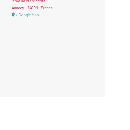
9 rue de la solidarité
Annecy
,
74000
France
+ Google Map