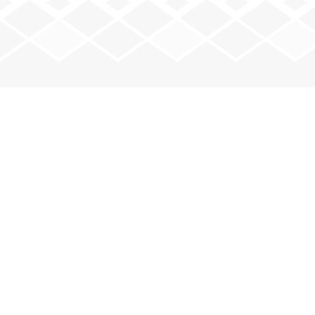
JOUEZ AVEC NOUS
Mardi : 20 h – minuit
Jeudi : 20 h – minuit
Vendredi : 20 h – minuit
e
e
2
et 4
samedis : 17 h 30 – 23 h
VOIR LE CALENDRIER