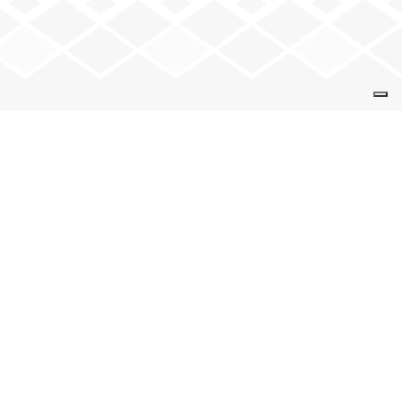
VENEZ NOUS VOIR
9 rue de la Solidarité
74 000 Annecy
+
−