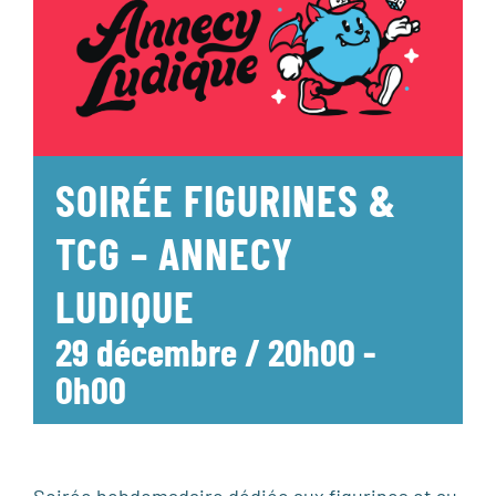
SOIRÉE FIGURINES &
TCG – ANNECY
LUDIQUE
29 décembre / 20h00
-
0h00
Soirée hebdomadaire dédiée aux figurines et au