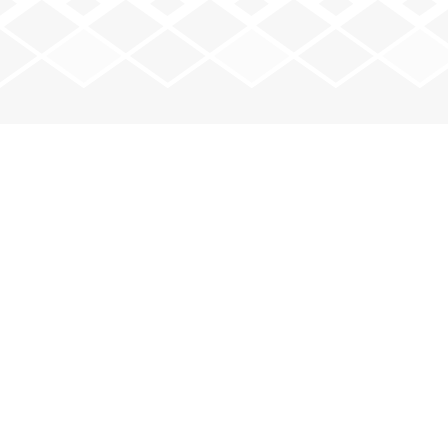
JOUEZ AVEC NOUS
Mardi : 20 h – minuit
Jeudi : 20 h – minuit
Vendredi : 20 h – minuit
e
e
2
et 4
samedis : 17 h 30 – 23 h
VOIR LE CALENDRIER