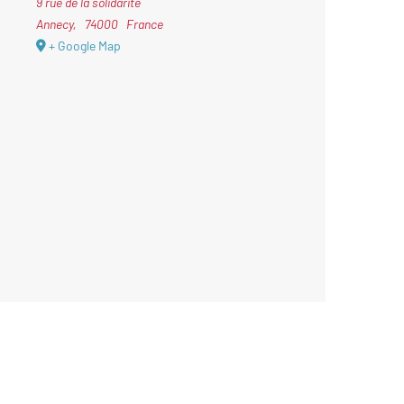
9 rue de la solidarité
Annecy
,
74000
France
+ Google Map