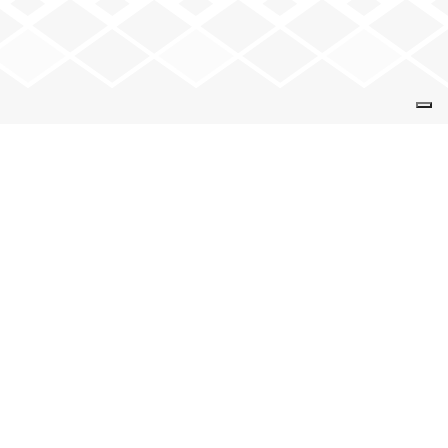
VENEZ NOUS VOIR
9 rue de la Solidarité
74 000 Annecy
+
−