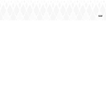
JOUEZ AVEC NOUS
Mardi : 20 h – minuit
Jeudi : 20 h – minuit
Vendredi : 20 h – minuit
e
e
2
et 4
samedis : 17 h 30 – 23 h
VOIR LE CALENDRIER