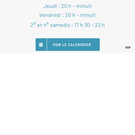
Jeudi : 20 h – minuit
Vendredi : 20 h – minuit
e
e
2
et 4
samedis : 17 h 30 – 23 h
VOIR LE CALENDRIER
SUIVEZ-NOUS
Nos Partenaires
Statuts