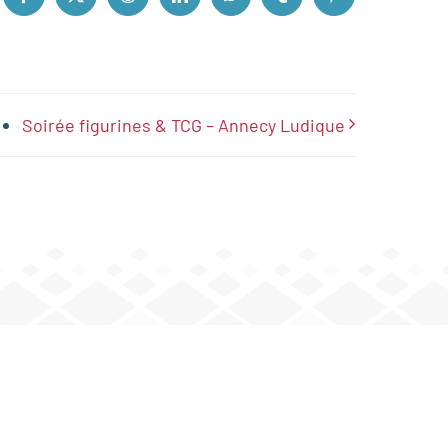
Facebook
X
Reddit
LinkedIn
WhatsApp
Tumblr
Pinterest
Soirée figurines & TCG – Annecy Ludique