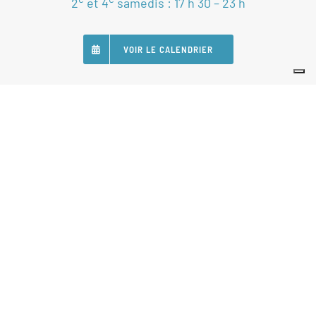
2
et 4
samedis : 17 h 30 – 23 h
VOIR LE CALENDRIER
SUIVEZ-NOUS
Nos Partenaires
Statuts
Règlement intérieur
Politique de gestion de données