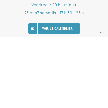
Vendredi : 20 h – minuit
e
e
2
et 4
samedis : 17 h 30 – 23 h
VOIR LE CALENDRIER
SUIVEZ-NOUS
Nos Partenaires
Statuts