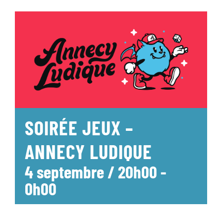
SOIRÉE JEUX –
ANNECY LUDIQUE
4 septembre / 20h00
-
0h00