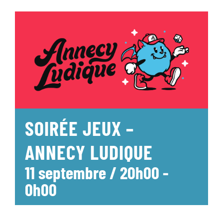
SOIRÉE JEUX –
ANNECY LUDIQUE
11 septembre / 20h00
-
0h00