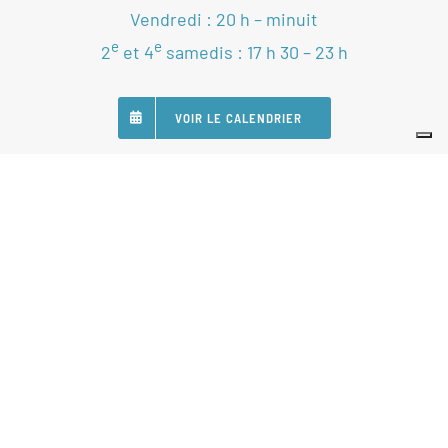
Vendredi : 20 h – minuit
e
e
2
et 4
samedis : 17 h 30 – 23 h
VOIR LE CALENDRIER
SUIVEZ-NOUS
Nos Partenaires
Statuts