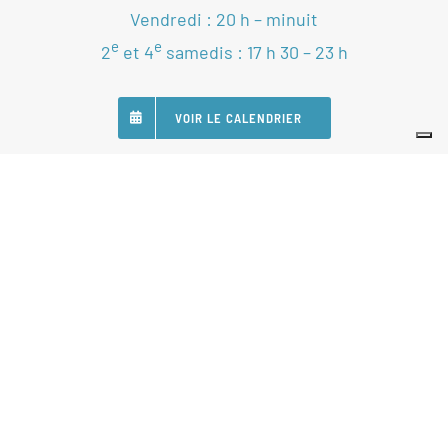
Vendredi : 20 h – minuit
e
e
2
et 4
samedis : 17 h 30 – 23 h
VOIR LE CALENDRIER
SUIVEZ-NOUS
Nos Partenaires
Statuts