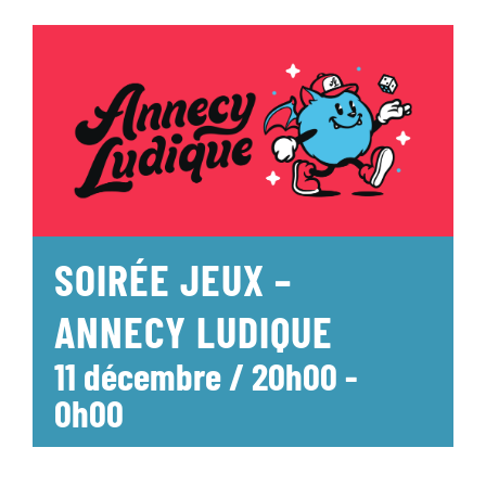
SOIRÉE JEUX –
ANNECY LUDIQUE
11 décembre / 20h00
-
0h00