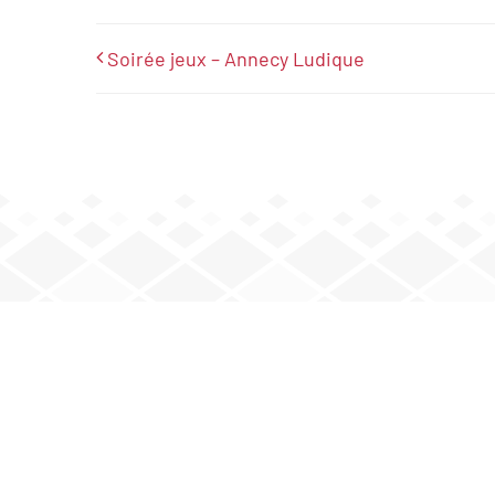
Soirée jeux – Annecy Ludique
JOUEZ AVEC NOUS
Mardi : 20 h – minuit