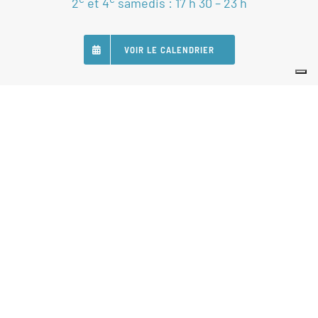
2
et 4
samedis : 17 h 30 – 23 h
VOIR LE CALENDRIER
SUIVEZ-NOUS
Nos Partenaires
Statuts
Règlement intérieur
Politique de gestion de données