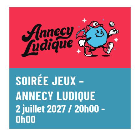
SOIRÉE JEUX –
ANNECY LUDIQUE
2 juillet 2027 / 20h00
-
0h00