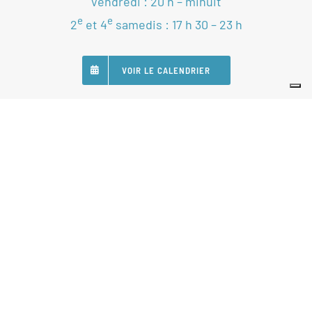
Vendredi : 20 h – minuit
e
e
2
et 4
samedis : 17 h 30 – 23 h
VOIR LE CALENDRIER
SUIVEZ-NOUS
Nos Partenaires
Statuts
Règlement intérieur