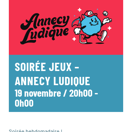
SOIRÉE JEUX –
ANNECY LUDIQUE
19 novembre / 20h00
-
0h00
Soirée hebdomadaire !