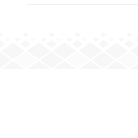
JOUEZ AVEC NOUS
Mardi : 20 h – minuit
Jeudi : 20 h – minuit
Vendredi : 20 h – minuit
e
e
2
et 4
samedis : 17 h 30 – 23 h