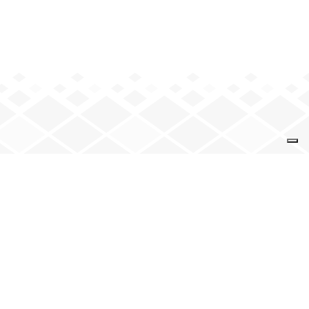
VENEZ NOUS VOIR
9 rue de la Solidarité
74 000 Annecy