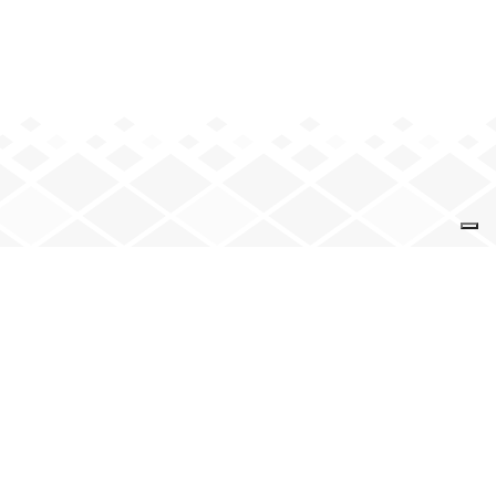
VENEZ NOUS VOIR
9 rue de la Solidarité
74 000 Annecy