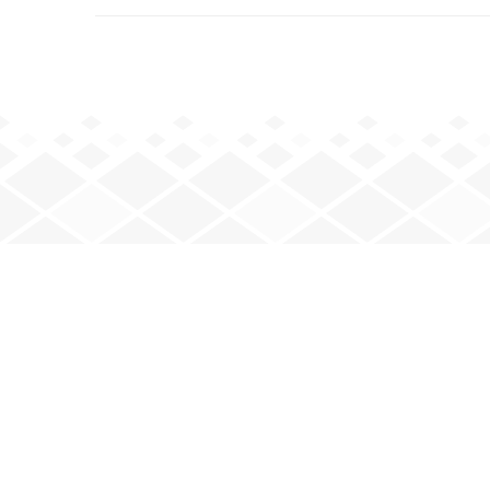
JOUEZ AVEC NOUS
Mardi : 20 h – minuit
Jeudi : 20 h – minuit
Vendredi : 20 h – minuit
e
e
2
et 4
samedis : 17 h 30 – 23 h