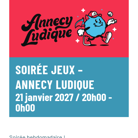
SOIRÉE JEUX –
ANNECY LUDIQUE
21 janvier 2027 / 20h00
-
0h00
Soirée hebdomadaire !