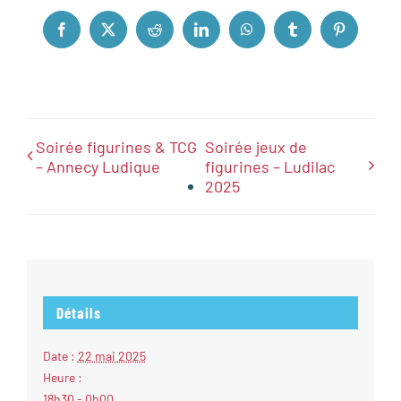
Facebook
X
Reddit
LinkedIn
WhatsApp
Tumblr
Pinterest
Soirée figurines & TCG
Soirée jeux de
– Annecy Ludique
figurines – Ludilac
2025
Détails
Date :
22 mai 2025
Heure :
18h30 - 0h00