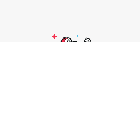
Jeux de société
Jeux de figurines
Jeux de rôle
TCG – Jeux de cartes à collectionner