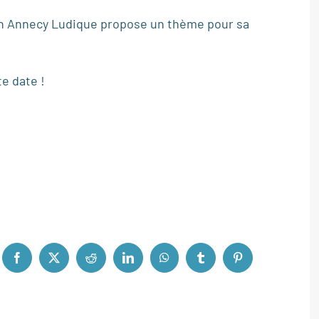
ion Annecy Ludique propose un thème pour sa
e date !
Facebook
X
Reddit
LinkedIn
WhatsApp
Tumblr
Pinterest