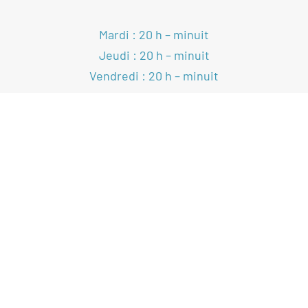
Mardi : 20 h – minuit
Jeudi : 20 h – minuit
Vendredi : 20 h – minuit
e
e
2
et 4
samedis : 17 h 30 – 23 h
VOIR LE CALENDRIER
SUIVEZ-NOUS