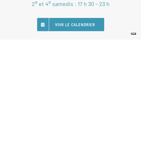
e
e
2
et 4
samedis : 17 h 30 – 23 h
VOIR LE CALENDRIER
SUIVEZ-NOUS
Nos Partenaires
Statuts
Règlement intérieur
Politique de gestion de données