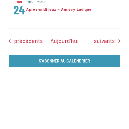
sam
17h30
-
23h00
24
Après-midi jeux – Annecy Ludique
Évènements
Évènements
précédents
Aujourd’hui
suivants
S’ABONNER AU CALENDRIER