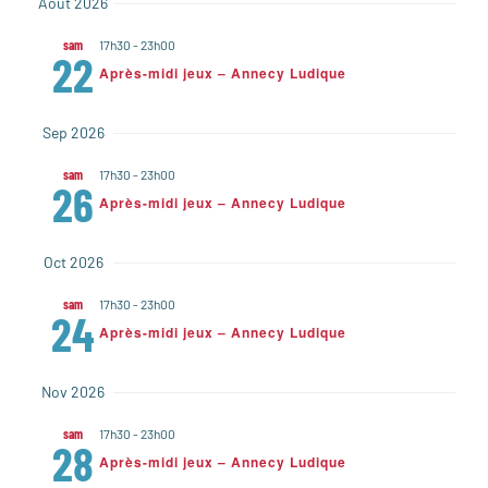
NAVIG
Août 2026
la
date
DE
sam
17h30
-
23h00
22
Après-midi jeux – Annecy Ludique
VUES
ÉVÈN
Sep 2026
sam
17h30
-
23h00
26
Après-midi jeux – Annecy Ludique
Oct 2026
sam
17h30
-
23h00
24
Après-midi jeux – Annecy Ludique
Nov 2026
sam
17h30
-
23h00
28
Après-midi jeux – Annecy Ludique