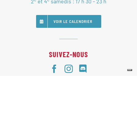
2
et 4
samedis : 17 h 30 – 23 h
VOIR LE CALENDRIER
SUIVEZ-NOUS
Nos Partenaires
Statuts
Règlement intérieur
Politique de gestion de données