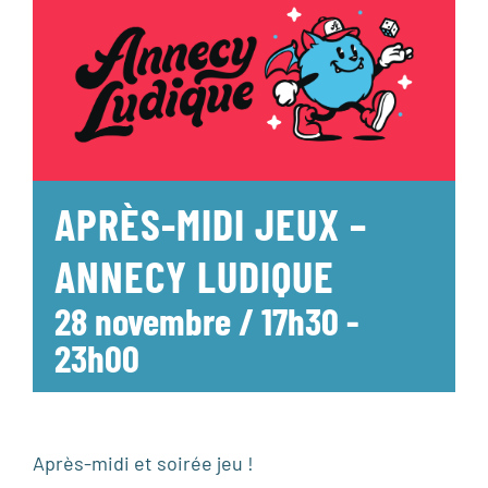
APRÈS-MIDI JEUX –
ANNECY LUDIQUE
28 novembre / 17h30
-
23h00
Après-midi et soirée jeu !