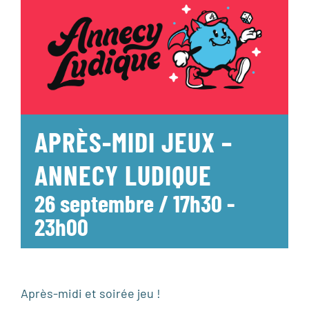
APRÈS-MIDI JEUX –
ANNECY LUDIQUE
26 septembre / 17h30
-
23h00
Après-midi et soirée jeu !