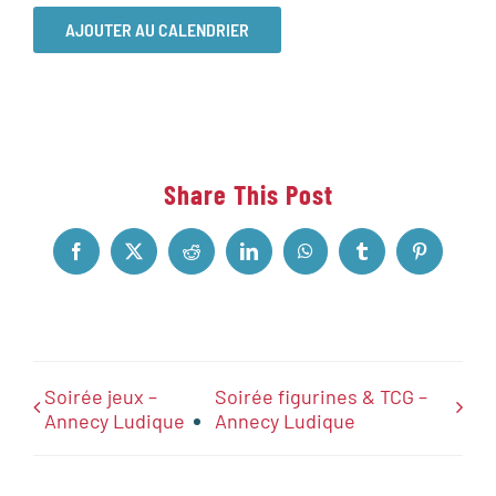
AJOUTER AU CALENDRIER
Share This Post
Facebook
X
Reddit
LinkedIn
WhatsApp
Tumblr
Pinterest
Soirée jeux –
Soirée figurines & TCG –
Annecy Ludique
Annecy Ludique