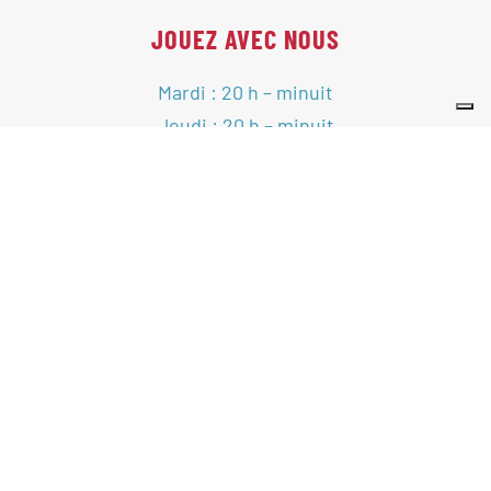
JOUEZ AVEC NOUS
Mardi : 20 h – minuit
Jeudi : 20 h – minuit
Vendredi : 20 h – minuit
e
e
2
et 4
samedis : 17 h 30 – 23 h
VOIR LE CALENDRIER
SUIVEZ-NOUS