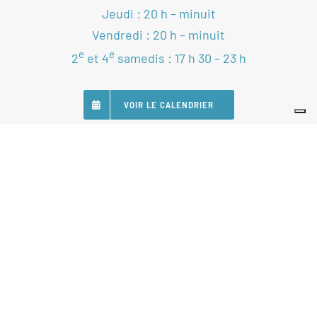
Jeudi : 20 h – minuit
Vendredi : 20 h – minuit
e
e
2
et 4
samedis : 17 h 30 – 23 h
VOIR LE CALENDRIER
SUIVEZ-NOUS
Nos Partenaires
Statuts