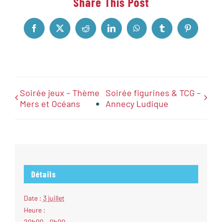
Share This Post
Facebook
X
Reddit
LinkedIn
WhatsApp
Tumblr
Pinterest
Soirée jeux – Thème
Soirée figurines & TCG –
Mers et Océans
Annecy Ludique
Détails
Date :
3 juillet
Heure :
20h00 - 0h00