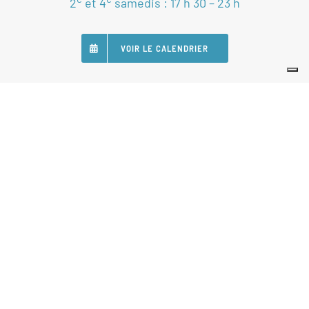
2
et 4
samedis : 17 h 30 – 23 h
VOIR LE CALENDRIER
SUIVEZ-NOUS
Nos Partenaires
Statuts
Règlement intérieur
Politique de gestion de données