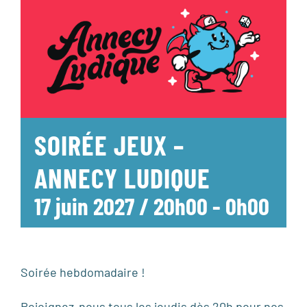
SOIRÉE JEUX –
ANNECY LUDIQUE
17 juin 2027 / 20h00
-
0h00
Soirée hebdomadaire !
Rejoignez-nous tous les jeudis dès 20h pour nos