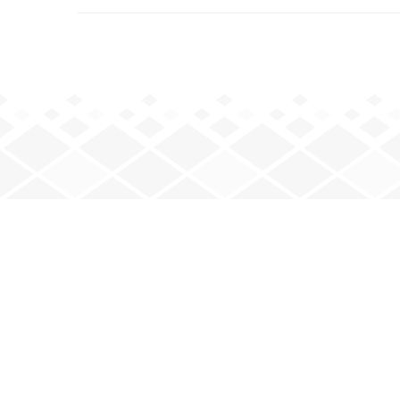
JOUEZ AVEC NOUS
Mardi : 20 h – minuit
Jeudi : 20 h – minuit
Vendredi : 20 h – minuit
e
e
2
et 4
samedis : 17 h 30 – 23 h