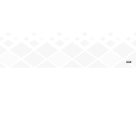
VENEZ NOUS VOIR
9 rue de la Solidarité
74 000 Annecy