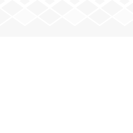
JOUEZ AVEC NOUS
Mardi : 20 h – minuit
Jeudi : 20 h – minuit
Vendredi : 20 h – minuit
e
e
2
et 4
samedis : 17 h 30 – 23 h
VOIR LE CALENDRIER