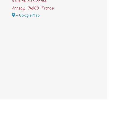
9 rue de la solidarité
Annecy
,
74000
France
+ Google Map