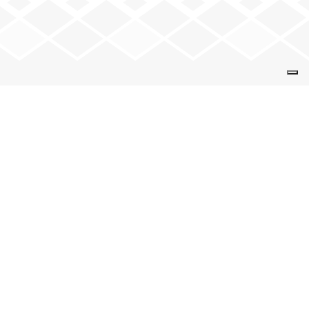
VENEZ NOUS VOIR
9 rue de la Solidarité
74 000 Annecy
+
−