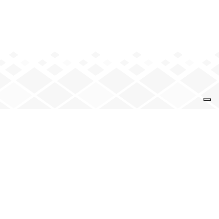
VENEZ NOUS VOIR
9 rue de la Solidarité
74 000 Annecy