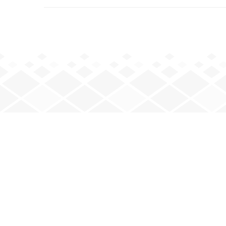
JOUEZ AVEC NOUS
Mardi : 20 h – minuit
Jeudi : 20 h – minuit
Vendredi : 20 h – minuit
e
e
2
et 4
samedis : 17 h 30 – 23 h