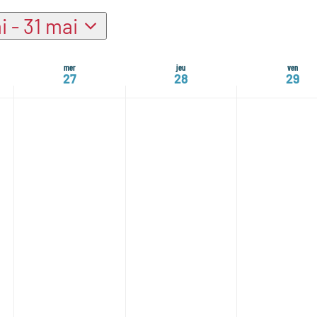
i
 - 
31 mai
tionnez
mer
jeu
ven
27
28
29