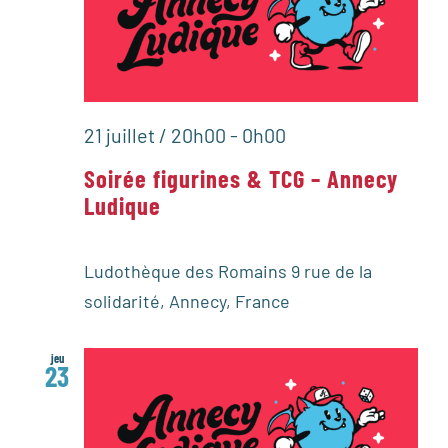
21 juillet / 20h00
-
0h00
Soirée figurines & TCG – Annecy
Ludique
Ludothèque des Romains
9 rue de la
solidarité, Annecy, France
jeu
23