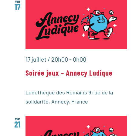
ven
17
17 juillet / 20h00
-
0h00
Soirée jeux – Annecy Ludique
Ludothèque des Romains
9 rue de la
solidarité, Annecy, France
mar
21