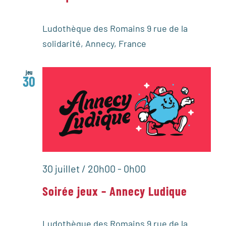
Ludothèque des Romains
9 rue de la
solidarité, Annecy, France
jeu
30
30 juillet / 20h00
-
0h00
Soirée jeux – Annecy Ludique
Ludothèque des Romains
9 rue de la