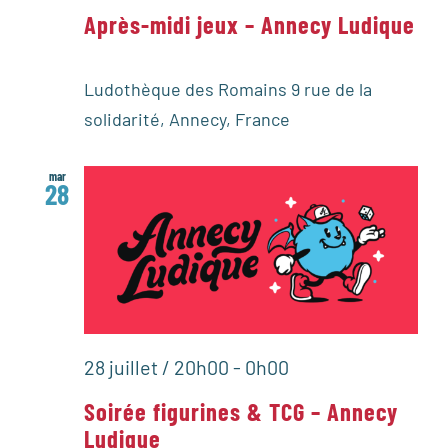
Après-midi jeux – Annecy Ludique
Ludothèque des Romains
9 rue de la
solidarité, Annecy, France
mar
28
28 juillet / 20h00
-
0h00
Soirée figurines & TCG – Annecy
Ludique