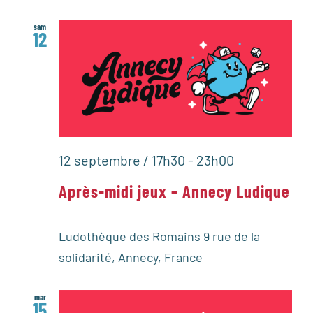
sam
12
12 septembre / 17h30
-
23h00
Après-midi jeux – Annecy Ludique
Ludothèque des Romains
9 rue de la
solidarité, Annecy, France
mar
15