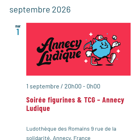
septembre 2026
mar
1
1 septembre / 20h00
-
0h00
Soirée figurines & TCG – Annecy
Ludique
Ludothèque des Romains
9 rue de la
solidarité, Annecy, France