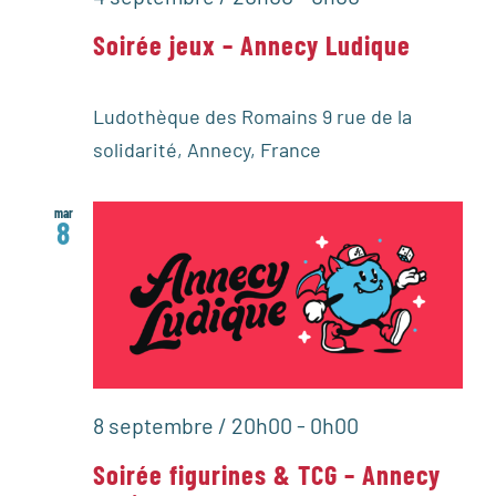
Soirée jeux – Annecy Ludique
Ludothèque des Romains
9 rue de la
solidarité, Annecy, France
mar
8
8 septembre / 20h00
-
0h00
Soirée figurines & TCG – Annecy