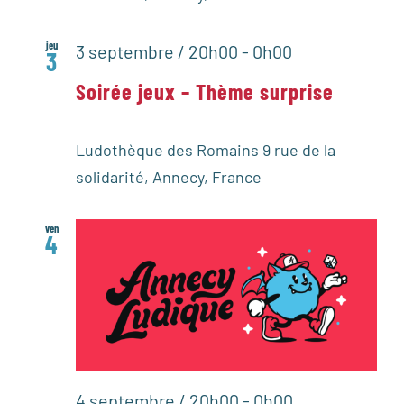
jeu
3 septembre / 20h00
-
0h00
3
Soirée jeux – Thème surprise
Ludothèque des Romains
9 rue de la
solidarité, Annecy, France
ven
4
4 septembre / 20h00
-
0h00