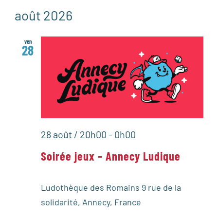
Sélectionnez
une
août 2026
date.
ven
28
28 août / 20h00
-
0h00
Soirée jeux – Annecy Ludique
Ludothèque des Romains
9 rue de la
solidarité, Annecy, France